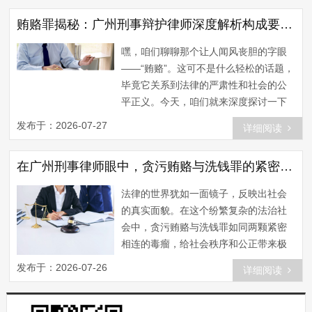
以，今天我就来给大家详细剖析一下这
贿赂罪揭秘：广州刑事辩护律师深度解析构成要素与严惩措施
两个罪名的区别，让你在遇到类似情况
时，能够心中有数，不慌不忙。 首先，
嘿，咱们聊聊那个让人闻风丧胆的字眼
咱们得弄清楚，敲诈勒索和强拿硬要都
——“贿赂”。这可不是什么轻松的话题，
是违法行为，但它们所触犯的法律条文
毕竟它关系到法律的严肃性和社会的公
不同，处罚力度也有所区别。...
平正义。今天，咱们就来深度探讨一下
贿赂罪的构成要件及处罚规定，看看广
发布于：2026-07-27
详细阅读
州刑事辩护律师是如何看待这个问题
的。 首先，咱们得搞清楚什么是贿赂
在广州刑事律师眼中，贪污贿赂与洗钱罪的紧密联系：如何加强上游犯罪的打击力度
罪。简单来说，贿赂罪就是利用金钱或
其他物质利益，收买、行贿国家工作人
法律的世界犹如一面镜子，反映出社会
员，以谋取不正当利益的行为。听起来
的真实面貌。在这个纷繁复杂的法治社
是不是有点绕？别急，接下来我会用通
会中，贪污贿赂与洗钱罪如同两颗紧密
俗易懂的方式给大家解释。...
相连的毒瘤，给社会秩序和公正带来极
大的破坏。作为一名广州刑事律师，我
发布于：2026-07-26
详细阅读
深知加强上游犯罪，即贪污贿赂犯罪的
打击力度，对于遏制洗钱罪至关重要。
首先，让我们来梳理一下这两类犯罪之