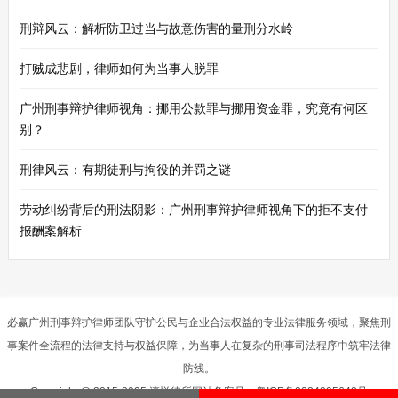
刑辩风云：解析防卫过当与故意伤害的量刑分水岭
打贼成悲剧，律师如何为当事人脱罪
广州刑事辩护律师视角：挪用公款罪与挪用资金罪，究竟有何区
别？
刑律风云：有期徒刑与拘役的并罚之谜
劳动纠纷背后的刑法阴影：广州刑事辩护律师视角下的拒不支付
报酬案解析
必赢广州刑事辩护律师团队守护公民与企业合法权益的专业法律服务领域，聚焦刑
事案件全流程的法律支持与权益保障，为当事人在复杂的刑事司法程序中筑牢法律
防线。
Copyright @ 2015-2025 淳悦律所网站备案号：
粤ICP备2024295643号