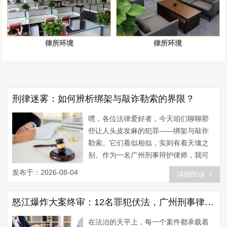
律所环境
律所环境
刑律迷雾：如何辨析绑架与敲诈勒索的界限？
嘿，各位法律爱好者，今天咱们聊聊那
些让人头皮发麻的犯罪——绑架与敲诈
勒索。它们看似相似，实则有着天壤之
别。作为一名广州刑事辩护律师，我可
是见过不少这类案件，今天就来跟大家
发布于：2026-08-04
详细阅读
聊聊如何在这两罪之间划清界限。 首
先，咱们得弄清楚这两罪的基本定义。
怒江爆炸大案终审：12名罪犯伏法，广州刑事律师如何助力受害者维权？
绑架罪，顾名思义，就是非法拘禁他
人，勒索财物或者有其他目的的行为。
在法治的天平上，每一个案件都承载着