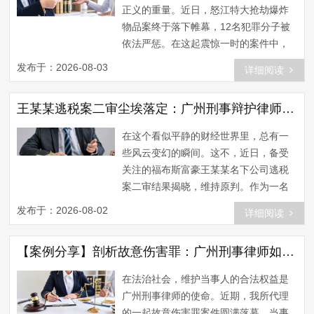
而敲诈勒索罪，则是以非法占有为目
正义的重量。近日，怒江特大抢劫爆炸
的，对被害人使用威胁或者要挟的方
物品案终于落下帷幕，12名犯罪分子被
法，强行索要公私财物的行为。 那...
依法严惩。在这起震惊一时的案件中，
受害者如何维权？广州刑事律师在其中
发布于：2026-08-03
详细阅读
又扮演了怎样的角色？让我们一起揭开
这场正义之战的神秘面纱。 一、怒江爆
王某某逃税案二审尘埃落定：广州刑事辩护律师深度解析税法与财富守门之道
炸大案回顾 回顾这起案件，我们不禁为
怒江人民的勇敢与坚韧点赞。在犯罪分
在这个看似平静的财经世界里，总有一
子肆无忌惮地破坏公共安全、侵犯他人
些风云变幻的瞬间。这不，近日，备受
权益的背景下，怒江人民积极维权，为
关注的福布斯富豪王某某名下公司逃税
守护家园付出了巨大努...
案二审结果揭晓，维持原判。作为一名
广州刑事辩护律师，今天我们就来深入
发布于：2026-08-02
详细阅读
剖析这起案件，探讨税法与财富守门之
道。 首先，让我们回顾一下案件的基本
【案例分享】剖析故意伤害罪：广州刑事律师如何成功辩护，还原真相
情况。据了解，王某某名下公司因涉嫌
逃税被查处，一审被判罚款及追缴税
在法治社会，维护当事人的合法权益是
款。不服一审判决，王某某提起上诉。
广州刑事律师的使命。近期，我所代理
经过二审，法院最终维持原判。这起案
的一起故意伤害罪案件圆满落幕，当事