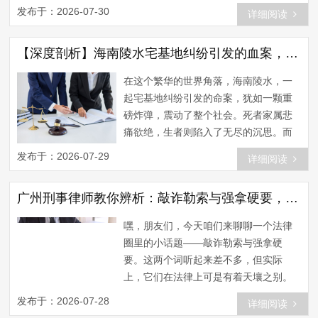
大广州刑事律师的热议。在这篇文章
发布于：2026-07-30
详细阅读
中，我们将深入探讨这一案例，并结合
广州刑事律师的视角，分析电子技术在
【深度剖析】海南陵水宅基地纠纷引发的血案，广州刑事辩护律师如何守护正义？
司法实践中的应用及未来发展趋势。
一、电子眼锁定嫌犯，扒窃入刑案引发
在这个繁华的世界角落，海南陵水，一
关注 据悉，这起案件发生在大理市某繁
起宅基地纠纷引发的命案，犹如一颗重
华商业街区，一名女子在行走过程中，
磅炸弹，震动了整个社会。死者家属悲
遭遇扒窃。监控录像显示...
痛欲绝，生者则陷入了无尽的沉思。而
在这起案件中，广州刑事辩护律师的作
发布于：2026-07-29
详细阅读
用不容小觑。他们如何在波诡云谲的法
律战场上，为当事人守护正义，值得我
广州刑事律师教你辨析：敲诈勒索与强拿硬要，别让法律误区害了你！
们深思。 一、案件背景 2019年，海南
陵水县某村村民陈某与邻居李某因宅基
嘿，朋友们，今天咱们来聊聊一个法律
地纠纷产生矛盾。经过多次协商未果，
圈里的小话题——敲诈勒索与强拿硬
矛盾愈发激烈。最终，陈某在一次争吵
要。这两个词听起来差不多，但实际
中持刀将李某杀害。陈...
上，它们在法律上可是有着天壤之别。
作为一名广州刑事律师，我见过太多因
发布于：2026-07-28
详细阅读
为对法律认知不足而陷入困境的人。所