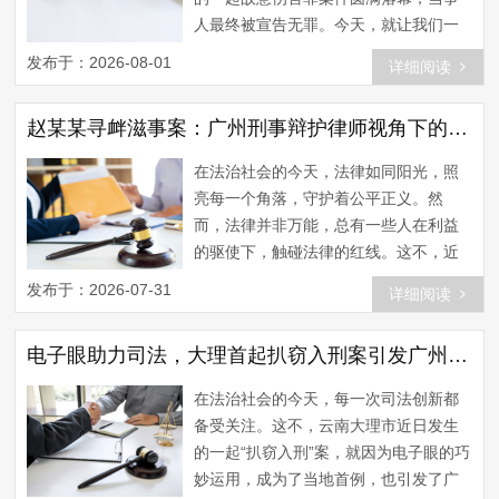
件不仅揭示了逃税的严重后果...
人最终被宣告无罪。今天，就让我们一
起回顾这个案例，探讨广州刑事律师在
发布于：2026-08-01
详细阅读
故意伤害罪案件中的辩护策略。 一、案
件回顾 2021年5月，犯罪嫌疑人邬某某
赵某某寻衅滋事案：广州刑事辩护律师视角下的法律解析与启示
因琐事与受害人发生争执，一时冲动，
将受害人打伤。受害人报警后，警方迅
在法治社会的今天，法律如同阳光，照
速介入调查，邬某某被依法刑事拘留。
亮每一个角落，守护着公平正义。然
案件进入起诉阶段后，受害人坚持要求
而，法律并非万能，总有一些人在利益
追究邬某某的刑事责...
的驱使下，触碰法律的红线。这不，近
日，赵某某因寻衅滋事罪案被依法审
发布于：2026-07-31
详细阅读
判，引发了社会广泛关注。作为一名广
州刑事辩护律师，我想从法律的角度，
电子眼助力司法，大理首起扒窃入刑案引发广州刑事律师热议
为大家分析这起案件，并探讨其中所蕴
含的法律启示。 一、案件回顾 赵某某，
在法治社会的今天，每一次司法创新都
男，某市人。2019年，赵某某因与他人
备受关注。这不，云南大理市近日发生
发生纠纷，心生报复之意。在未经他人
的一起“扒窃入刑”案，就因为电子眼的巧
同意的情况下，赵某某纠...
妙运用，成为了当地首例，也引发了广